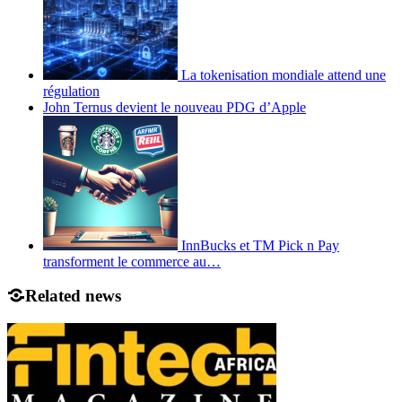
La tokenisation mondiale attend une
régulation
John Ternus devient le nouveau PDG d’Apple
InnBucks et TM Pick n Pay
transforment le commerce au…
Related news