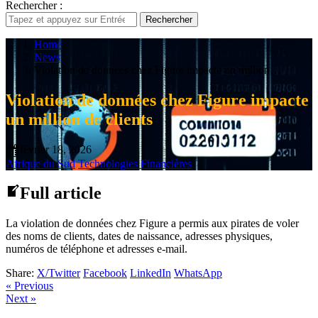
Rechercher :
Rechercher
Home
News
Violation de données chez Figure impacte un million…
Violation de données chez Figure impacte
un million de clients
février 18, 2026
Afrique du Sud
Technologies Financières
Full article
La violation de données chez Figure a permis aux pirates de voler
des noms de clients, dates de naissance, adresses physiques,
numéros de téléphone et adresses e-mail.
Share:
X/Twitter
Facebook
LinkedIn
WhatsApp
« Previous
Next »