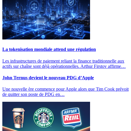
La tokenisation mondiale attend une régulation
Les infrastructures de paiement reliant la finance traditionnelle aux
actifs sur chaîne sont déjà opérationnelles. Arthur Firstov affirme…
John Ternus devient le nouveau PDG d’Apple
Une nouvelle ère commence pour Apple alors que Tim Cook prévoit
de quitter son poste de PDG en…