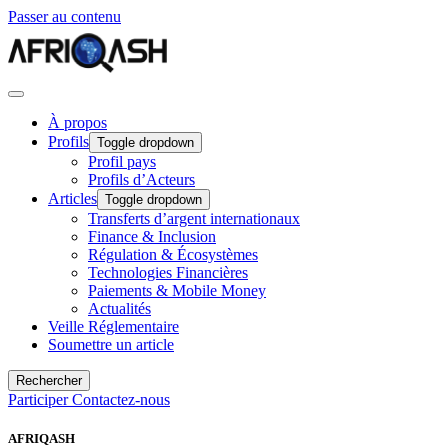
Passer au contenu
À propos
Profils
Toggle dropdown
Profil pays
Profils d’Acteurs
Articles
Toggle dropdown
Transferts d’argent internationaux
Finance & Inclusion
Régulation & Écosystèmes
Technologies Financières
Paiements & Mobile Money
Actualités
Veille Réglementaire
Soumettre un article
Rechercher
Participer
Contactez-nous
AFRIQASH