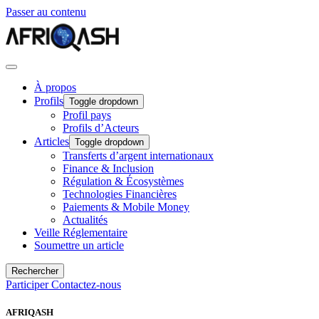
Passer au contenu
À propos
Profils
Toggle dropdown
Profil pays
Profils d’Acteurs
Articles
Toggle dropdown
Transferts d’argent internationaux
Finance & Inclusion
Régulation & Écosystèmes
Technologies Financières
Paiements & Mobile Money
Actualités
Veille Réglementaire
Soumettre un article
Rechercher
Participer
Contactez-nous
AFRIQASH