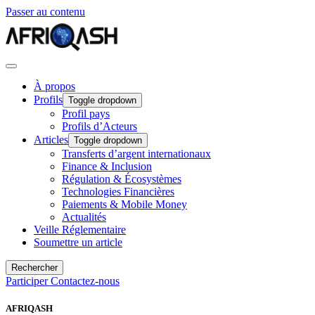
Passer au contenu
À propos
Profils
Toggle dropdown
Profil pays
Profils d’Acteurs
Articles
Toggle dropdown
Transferts d’argent internationaux
Finance & Inclusion
Régulation & Écosystèmes
Technologies Financières
Paiements & Mobile Money
Actualités
Veille Réglementaire
Soumettre un article
Rechercher
Participer
Contactez-nous
AFRIQASH