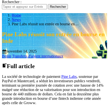
Rechercher :
Rechercher
Home
News
Pine Labs réussit son entrée en bourse en…
Pine Labs réussit son entrée en bourse en
Inde
novembre 14, 2025
Benin
Transferts d'argent internationaux
Full article
La société de technologie de paiement
Pine Labs
, soutenue par
PayPal et Mastercard, a séduit les investisseurs publics vendredi,
terminant sa première journée de cotation avec une hausse de 14%
malgré une réduction de sa valorisation pour son introduction en
bourse de 440 millions de dollars. Cela en fait la deuxième plus
grande introduction en bourse d’une fintech indienne cette année
après celle de Groww.