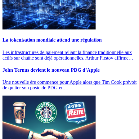
La tokenisation mondiale attend une régulation
Les infrastructures de paiement reliant la finance traditionnelle aux
actifs sur chaîne sont déjà opérationnelles. Arthur Firstov affirme…
John Ternus devient le nouveau PDG d’Apple
Une nouvelle ère commence pour Apple alors que Tim Cook prévoit
de quitter son poste de PDG en…