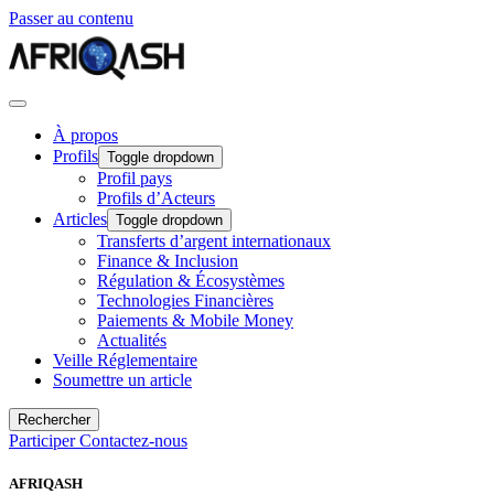
Passer au contenu
À propos
Profils
Toggle dropdown
Profil pays
Profils d’Acteurs
Articles
Toggle dropdown
Transferts d’argent internationaux
Finance & Inclusion
Régulation & Écosystèmes
Technologies Financières
Paiements & Mobile Money
Actualités
Veille Réglementaire
Soumettre un article
Rechercher
Participer
Contactez-nous
AFRIQASH