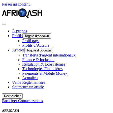
Passer au contenu
À propos
Profils
Toggle dropdown
Profil pays
Profils d’Acteurs
Articles
Toggle dropdown
Transferts d’argent internationaux
Finance & Inclusion
Régulation & Écosystèmes
Technologies Financières
Paiements & Mobile Money
Actualités
Veille Réglementaire
Soumettre un article
Rechercher
Participer
Contactez-nous
AFRIQASH