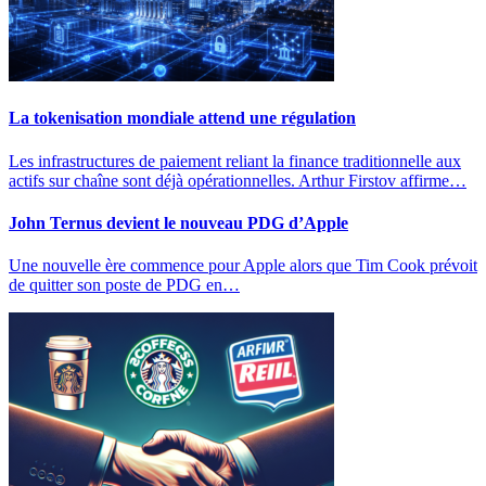
La tokenisation mondiale attend une régulation
Les infrastructures de paiement reliant la finance traditionnelle aux
actifs sur chaîne sont déjà opérationnelles. Arthur Firstov affirme…
John Ternus devient le nouveau PDG d’Apple
Une nouvelle ère commence pour Apple alors que Tim Cook prévoit
de quitter son poste de PDG en…