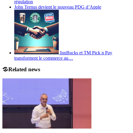
régulation
John Ternus devient le nouveau PDG d’Apple
InnBucks et TM Pick n Pay
transforment le commerce au…
Related news