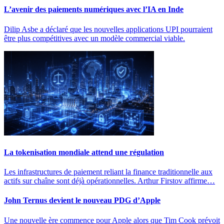
L’avenir des paiements numériques avec l’IA en Inde
Dilip Asbe a déclaré que les nouvelles applications UPI pourraient
être plus compétitives avec un modèle commercial viable.
La tokenisation mondiale attend une régulation
Les infrastructures de paiement reliant la finance traditionnelle aux
actifs sur chaîne sont déjà opérationnelles. Arthur Firstov affirme…
John Ternus devient le nouveau PDG d’Apple
Une nouvelle ère commence pour Apple alors que Tim Cook prévoit