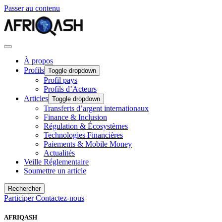
Passer au contenu
À propos
Profils
Toggle dropdown
Profil pays
Profils d’Acteurs
Articles
Toggle dropdown
Transferts d’argent internationaux
Finance & Inclusion
Régulation & Écosystèmes
Technologies Financières
Paiements & Mobile Money
Actualités
Veille Réglementaire
Soumettre un article
Rechercher
Participer
Contactez-nous
AFRIQASH