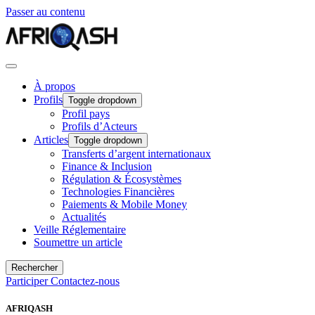
Passer au contenu
À propos
Profils
Toggle dropdown
Profil pays
Profils d’Acteurs
Articles
Toggle dropdown
Transferts d’argent internationaux
Finance & Inclusion
Régulation & Écosystèmes
Technologies Financières
Paiements & Mobile Money
Actualités
Veille Réglementaire
Soumettre un article
Rechercher
Participer
Contactez-nous
AFRIQASH