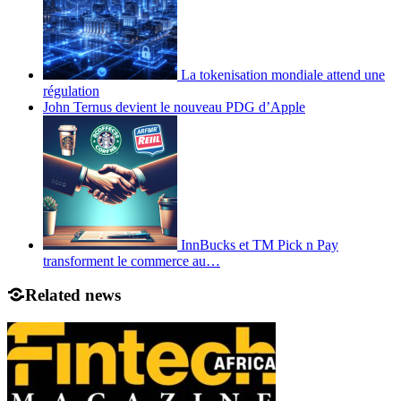
La tokenisation mondiale attend une
régulation
John Ternus devient le nouveau PDG d’Apple
InnBucks et TM Pick n Pay
transforment le commerce au…
Related news