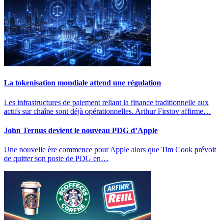
La tokenisation mondiale attend une régulation
Les infrastructures de paiement reliant la finance traditionnelle aux
actifs sur chaîne sont déjà opérationnelles. Arthur Firstov affirme…
John Ternus devient le nouveau PDG d’Apple
Une nouvelle ère commence pour Apple alors que Tim Cook prévoit
de quitter son poste de PDG en…