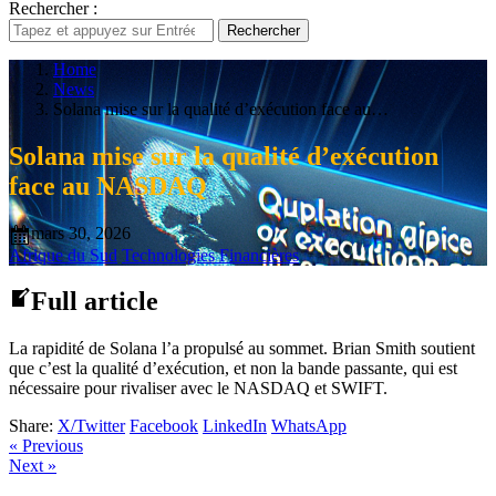
Rechercher :
Rechercher
Home
News
Solana mise sur la qualité d’exécution face au…
Solana mise sur la qualité d’exécution
face au NASDAQ
mars 30, 2026
Afrique du Sud
Technologies Financières
Full article
La rapidité de Solana l’a propulsé au sommet. Brian Smith soutient
que c’est la qualité d’exécution, et non la bande passante, qui est
nécessaire pour rivaliser avec le NASDAQ et SWIFT.
Share:
X/Twitter
Facebook
LinkedIn
WhatsApp
« Previous
Next »