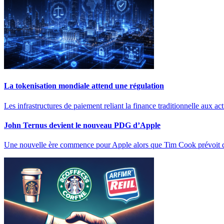
La tokenisation mondiale attend une régulation
Les infrastructures de paiement reliant la finance traditionnelle aux ac
John Ternus devient le nouveau PDG d’Apple
Une nouvelle ère commence pour Apple alors que Tim Cook prévoit 