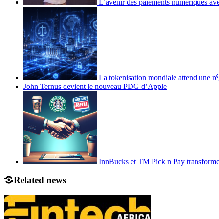
L’avenir des paiements numériques ave
La tokenisation mondiale attend une ré
John Ternus devient le nouveau PDG d’Apple
InnBucks et TM Pick n Pay transform
Related news