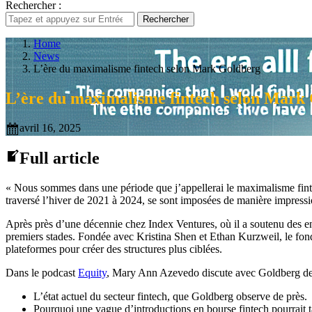
Rechercher :
Rechercher
Home
News
L’ère du maximalisme fintech selon Mark Goldberg
L’ère du maximalisme fintech selon Mark
avril 16, 2025
Full article
« Nous sommes dans une période que j’appellerai le maximalisme finte
traversé l’hiver de 2021 à 2024, se sont imposées de manière impress
Après près d’une décennie chez Index Ventures, où il a soutenu des en
premiers stades. Fondée avec Kristina Shen et Ethan Kurzweil, le fonds
plateformes pour créer des structures plus ciblées.
Dans le podcast
Equity
, Mary Ann Azevedo discute avec Goldberg de s
L’état actuel du secteur fintech, que Goldberg observe de près.
Pourquoi une vague d’introductions en bourse fintech pourrait t