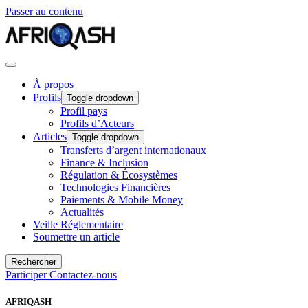
Passer au contenu
À propos
Profils
Toggle dropdown
Profil pays
Profils d’Acteurs
Articles
Toggle dropdown
Transferts d’argent internationaux
Finance & Inclusion
Régulation & Écosystèmes
Technologies Financières
Paiements & Mobile Money
Actualités
Veille Réglementaire
Soumettre un article
Rechercher
Participer
Contactez-nous
AFRIQASH