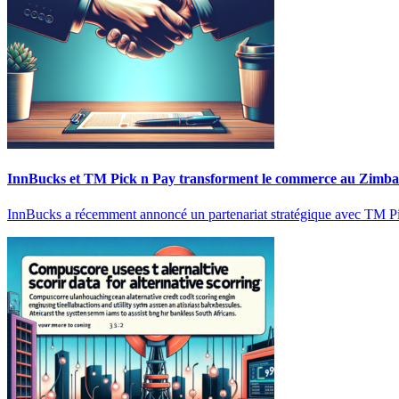
InnBucks et TM Pick n Pay transforment le commerce au Zimb
InnBucks a récemment annoncé un partenariat stratégique avec TM Pic