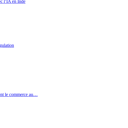
c l’IA en Inde
gulation
ent le commerce au…