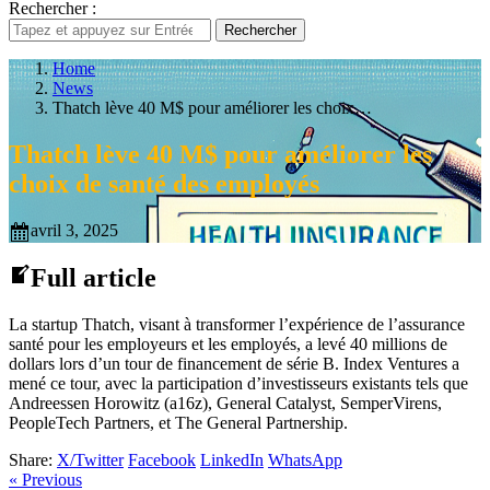
Rechercher :
Rechercher
Home
News
Thatch lève 40 M$ pour améliorer les choix…
Thatch lève 40 M$ pour améliorer les
choix de santé des employés
avril 3, 2025
Full article
La startup Thatch, visant à transformer l’expérience de l’assurance
santé pour les employeurs et les employés, a levé 40 millions de
dollars lors d’un tour de financement de série B. Index Ventures a
mené ce tour, avec la participation d’investisseurs existants tels que
Andreessen Horowitz (a16z), General Catalyst, SemperVirens,
PeopleTech Partners, et The General Partnership.
Share:
X/Twitter
Facebook
LinkedIn
WhatsApp
« Previous