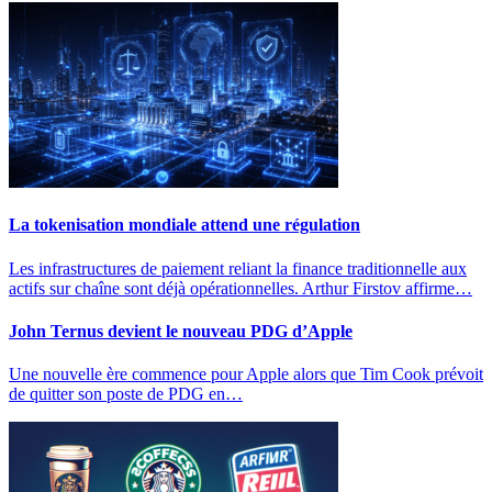
La tokenisation mondiale attend une régulation
Les infrastructures de paiement reliant la finance traditionnelle aux
actifs sur chaîne sont déjà opérationnelles. Arthur Firstov affirme…
John Ternus devient le nouveau PDG d’Apple
Une nouvelle ère commence pour Apple alors que Tim Cook prévoit
de quitter son poste de PDG en…