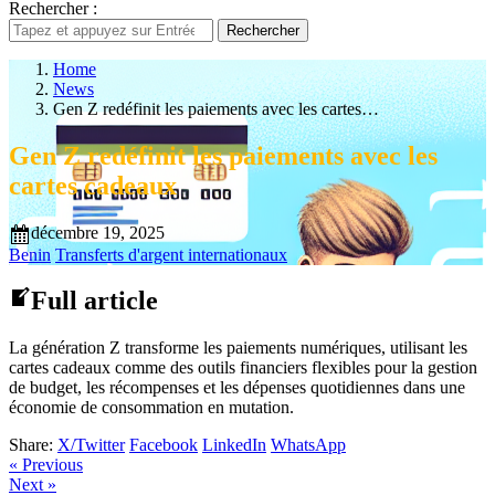
Rechercher :
Rechercher
Home
News
Gen Z redéfinit les paiements avec les cartes…
Gen Z redéfinit les paiements avec les
cartes cadeaux
décembre 19, 2025
Benin
Transferts d'argent internationaux
Full article
La génération Z transforme les paiements numériques, utilisant les
cartes cadeaux comme des outils financiers flexibles pour la gestion
de budget, les récompenses et les dépenses quotidiennes dans une
économie de consommation en mutation.
Share:
X/Twitter
Facebook
LinkedIn
WhatsApp
« Previous
Next »