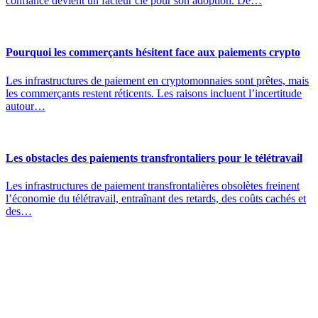
confiance devient un facteur clé pour son adoption. De…
Pourquoi les commerçants hésitent face aux paiements crypto
Les infrastructures de paiement en cryptomonnaies sont prêtes, mais
les commerçants restent réticents. Les raisons incluent l’incertitude
autour…
Les obstacles des paiements transfrontaliers pour le télétravail
Les infrastructures de paiement transfrontalières obsolètes freinent
l’économie du télétravail, entraînant des retards, des coûts cachés et
des…