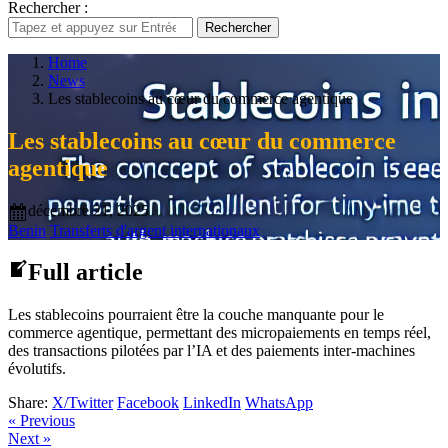
Rechercher :
Rechercher
Home
News
Les stablecoins au cœur du commerce agentique
Les stablecoins au cœur du commerce
agentique
décembre 21, 2025
Benin
Transferts d'argent internationaux
Full article
Les stablecoins pourraient être la couche manquante pour le
commerce agentique, permettant des micropaiements en temps réel,
des transactions pilotées par l’IA et des paiements inter-machines
évolutifs.
Share:
X/Twitter
Facebook
LinkedIn
WhatsApp
« Previous
Next »