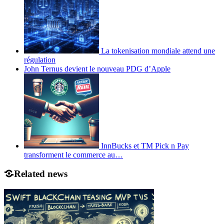
La tokenisation mondiale attend une
régulation
John Ternus devient le nouveau PDG d’Apple
InnBucks et TM Pick n Pay
transforment le commerce au…
Related news