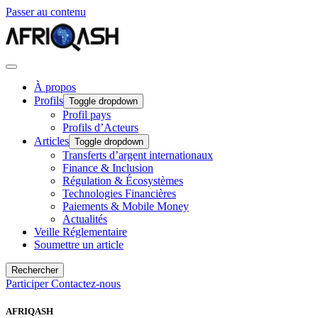
Passer au contenu
À propos
Profils
Toggle dropdown
Profil pays
Profils d’Acteurs
Articles
Toggle dropdown
Transferts d’argent internationaux
Finance & Inclusion
Régulation & Écosystèmes
Technologies Financières
Paiements & Mobile Money
Actualités
Veille Réglementaire
Soumettre un article
Rechercher
Participer
Contactez-nous
AFRIQASH