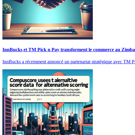
InnBucks et TM Pick n Pay transforment le commerce au Zimb
InnBucks a récemment annoncé un partenariat stratégique avec TM Pic