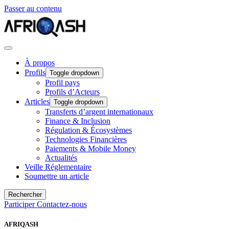
Passer au contenu
À propos
Profils
Toggle dropdown
Profil pays
Profils d’Acteurs
Articles
Toggle dropdown
Transferts d’argent internationaux
Finance & Inclusion
Régulation & Écosystèmes
Technologies Financières
Paiements & Mobile Money
Actualités
Veille Réglementaire
Soumettre un article
Rechercher
Participer
Contactez-nous
AFRIQASH