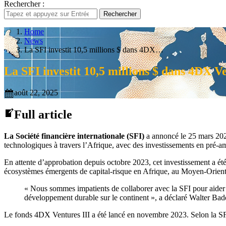
Rechercher :
Rechercher
Home
News
La SFI investit 10,5 millions $ dans 4DX…
La SFI investit 10,5 millions $ dans 4DX Ve
août 22, 2025
Full article
La Société financière internationale (SFI)
a annoncé le 25 mars 2024
technologiques à travers l’Afrique, avec des investissements en pré-am
En attente d’approbation depuis octobre 2023, cet investissement a été 
écosystèmes émergents de capital-risque en Afrique, au Moyen-Orient, 
« Nous sommes impatients de collaborer avec la SFI pour aider d
développement durable sur le continent », a déclaré Walter Ba
Le fonds 4DX Ventures III a été lancé en novembre 2023. Selon la SFI