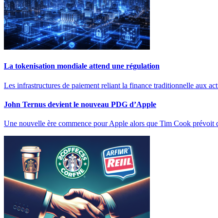
La tokenisation mondiale attend une régulation
Les infrastructures de paiement reliant la finance traditionnelle aux ac
John Ternus devient le nouveau PDG d’Apple
Une nouvelle ère commence pour Apple alors que Tim Cook prévoit 