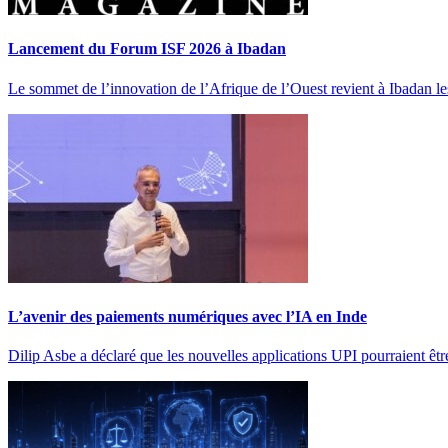
Lancement du Forum ISF 2026 à Ibadan
Le sommet de l’innovation de l’Afrique de l’Ouest revient à Ibadan
L’avenir des paiements numériques avec l’IA en Inde
Dilip Asbe a déclaré que les nouvelles applications UPI pourraient êt