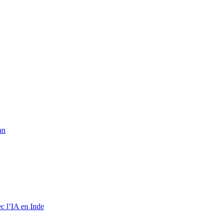
an
c l’IA en Inde