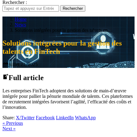
Rechercher :
Rechercher
Home
News
Solutions intégrées pour la gestion des talents en…
Solutions intégrées pour la gestion des
talents en FinTech
juillet 21, 2025
Full article
Les entreprises FinTech adoptent des solutions de main-d’œuvre
intégrée pour pallier la pénurie mondiale de talents. Ces plateformes
de recrutement intégrées favorisent l’agilité, l’efficacité des coûts et
l’innovation.
Share:
X/Twitter
Facebook
LinkedIn
WhatsApp
« Previous
Next »