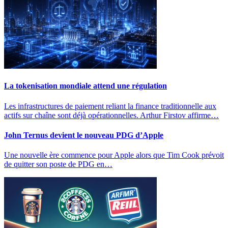
La tokenisation mondiale attend une régulation
Les infrastructures de paiement reliant la finance traditionnelle aux
actifs sur chaîne sont déjà opérationnelles. Arthur Firstov affirme…
John Ternus devient le nouveau PDG d’Apple
Une nouvelle ère commence pour Apple alors que Tim Cook prévoit
de quitter son poste de PDG en…