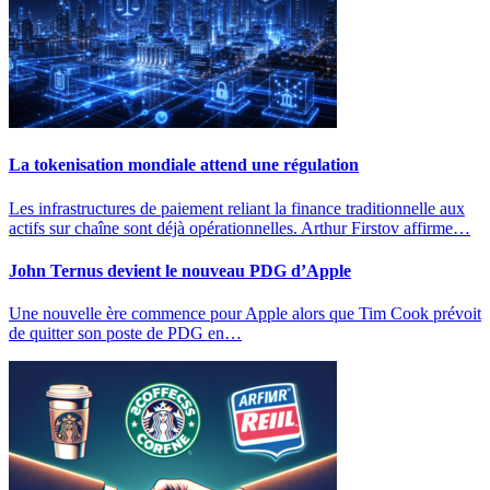
La tokenisation mondiale attend une régulation
Les infrastructures de paiement reliant la finance traditionnelle aux
actifs sur chaîne sont déjà opérationnelles. Arthur Firstov affirme…
John Ternus devient le nouveau PDG d’Apple
Une nouvelle ère commence pour Apple alors que Tim Cook prévoit
de quitter son poste de PDG en…