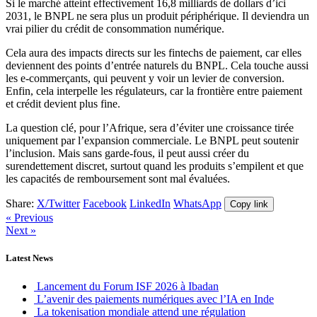
Si le marché atteint effectivement 16,8 milliards de dollars d’ici
2031, le BNPL ne sera plus un produit périphérique. Il deviendra un
vrai pilier du crédit de consommation numérique.
Cela aura des impacts directs sur les fintechs de paiement, car elles
deviennent des points d’entrée naturels du BNPL. Cela touche aussi
les e-commerçants, qui peuvent y voir un levier de conversion.
Enfin, cela interpelle les régulateurs, car la frontière entre paiement
et crédit devient plus fine.
La question clé, pour l’Afrique, sera d’éviter une croissance tirée
uniquement par l’expansion commerciale. Le BNPL peut soutenir
l’inclusion. Mais sans garde-fous, il peut aussi créer du
surendettement discret, surtout quand les produits s’empilent et que
les capacités de remboursement sont mal évaluées.
Share:
X/Twitter
Facebook
LinkedIn
WhatsApp
Copy link
« Previous
Next »
Latest News
Lancement du Forum ISF 2026 à Ibadan
L’avenir des paiements numériques avec l’IA en Inde
La tokenisation mondiale attend une régulation