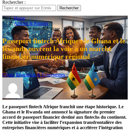
Rechercher :
Rechercher
Home
Articles & Reports
Passeport fintech Afrique : le Ghana et le Rwanda ouvrent…
Passeport fintech Afrique : le Ghana et le
Rwanda ouvrent la voie à un marché
financier numérique régional
Investigation
février 5, 2026
4 min read
Afriqash
Ghana
Régulation & Écosystèmes
Afriqash
Le passeport fintech Afrique franchit une étape historique. Le
Ghana et le Rwanda ont annoncé la signature du premier
accord de passeport financier destiné aux fintechs du continent.
Cette initiative vise à faciliter l’expansion transfrontalière des
entreprises financières numériques et à accélérer l’intégration