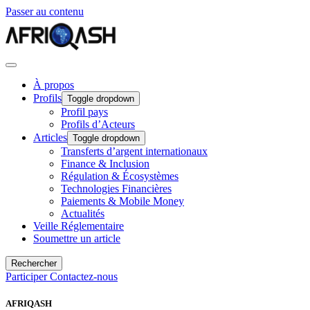
Passer au contenu
À propos
Profils
Toggle dropdown
Profil pays
Profils d’Acteurs
Articles
Toggle dropdown
Transferts d’argent internationaux
Finance & Inclusion
Régulation & Écosystèmes
Technologies Financières
Paiements & Mobile Money
Actualités
Veille Réglementaire
Soumettre un article
Rechercher
Participer
Contactez-nous
AFRIQASH