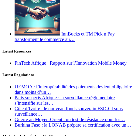
InnBucks et TM Pick n Pay
transforment le commerce au…
Latest Resources
FinTech Afrique : Rapport sur l’Innovation Mobile Money
Latest Regulations
UEMOA : l’interopérabilité des paiements devient obligatoire
dans moins d’un…
Paris suspects Afrique : la surveillance réglementaire
s’intensifie sur les…
Côte d’Ivoire : le nouveau fonds souverain FSD-CI sous
surveillance…
Guerre au Moyen-Orient : un test de résistance pour les…
Burkina Faso : la LONAB prépare sa certification avec un…