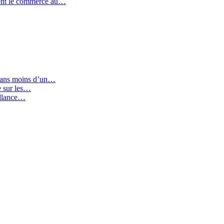
ent le commerce au…
 dans moins d’un…
ie sur les…
illance…