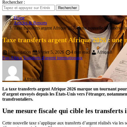
Rechercher :
Rechercher
Home
Articles & Reports
Taxe transferts argent Afrique 2026 : une nouvelle loi américa
Taxe transferts argent Afrique 2026 : une 
Investigation
février 5, 2026
4 min read
Afriqash
Pan-Africa
Transferts d'argent internationaux
Afriqash
La taxe transferts argent Afrique 2026 marque un tournant pour l
d’argent envoyés depuis les États-Unis vers l’étranger, notamment
transfrontaliers.
Une mesure fiscale qui cible les transferts
Cette nouvelle taxe s’applique aux transferts d’argent réalisés via les