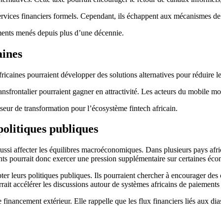
ervices financiers formels. Cependant, ils échappent aux mécanismes de 
iements menés depuis plus d’une décennie.
aines
fricaines pourraient développer des solutions alternatives pour réduire le
ansfrontalier pourraient gagner en attractivité. Les acteurs du mobile m
yseur de transformation pour l’écosystème fintech africain.
politiques publiques
ussi affecter les équilibres macroéconomiques. Dans plusieurs pays afric
rants pourrait donc exercer une pression supplémentaire sur certaines éco
pter leurs politiques publiques. Ils pourraient chercher à encourager de
urrait accélérer les discussions autour de systèmes africains de paiements
de financement extérieur. Elle rappelle que les flux financiers liés aux d