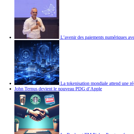
L’avenir des paiements numériques ave
La tokenisation mondiale attend une ré
John Ternus devient le nouveau PDG d’Apple